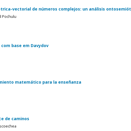
trica-vectorial de números complejos: un análisis ontosemiót
d Pochulu
ra com base em Davydov
imiento matemático para la enseñanza
uce de caminos
ascoechea