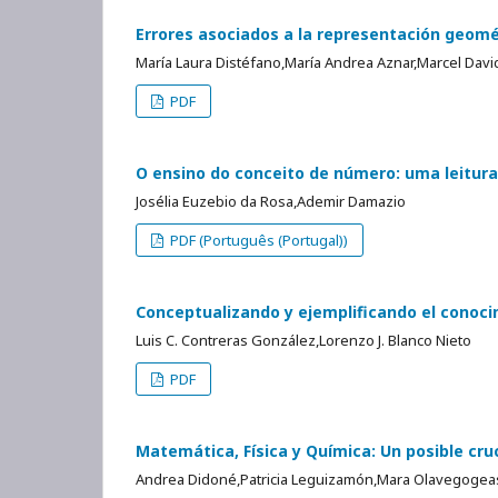
Errores asociados a la representación geomé
María Laura Distéfano,María Andrea Aznar,Marcel Davi
PDF
O ensino do conceito de número: uma leitu
Josélia Euzebio da Rosa,Ademir Damazio
PDF (Português (Portugal))
Conceptualizando y ejemplificando el conoc
Luis C. Contreras González,Lorenzo J. Blanco Nieto
PDF
Matemática, Física y Química: Un posible cr
Andrea Didoné,Patricia Leguizamón,Mara Olavegoge