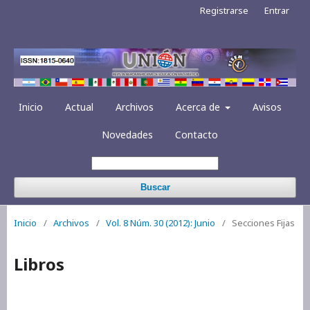
Registrarse
Entrar
Inicio
Actual
Archivos
Acerca de
Avisos
Novedades
Contacto
Buscar
Inicio
/
Archivos
/
Vol. 8 Núm. 30 (2012): Junio
/
Secciones Fijas
Libros