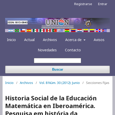
Registrarse
Entrar
Inicio
Actual
Archivos
Acerca de
Avisos
Novedades
Contacto
Buscar
Inicio
/
Archivos
/
Vol. 8 Núm. 30 (2012): Junio
/
Secciones Fijas
Historia Social de la Educación
Matemática en Iberoamérica.
Pesquisa em história da