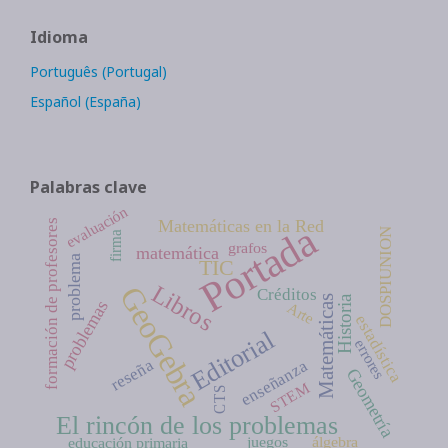
Idioma
Português (Portugal)
Español (España)
Palabras clave
evaluación
Matemáticas en la Red
formación de profesores
Portada
DOSPIUNION
firma
grafos
matemática
problema
TIC
Libros
GeoGebra
Créditos
Matemáticas
Historia
problemas
Arte
estadística
Editorial
errores
reseña
enseñanza
Geometría
STEM
CTS
El rincón de los problemas
juegos
álgebra
educación primaria