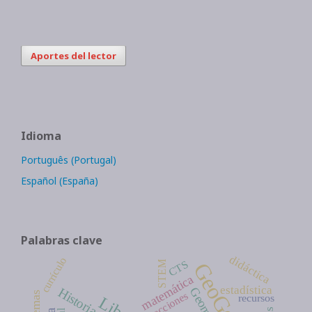
Aportes del lector
Idioma
Português (Portugal)
Español (España)
Palabras clave
didáctica
currículo
CTS
STEM
GeoGebra
matemática
estadística
Historia
Geometría
fracciones
recursos