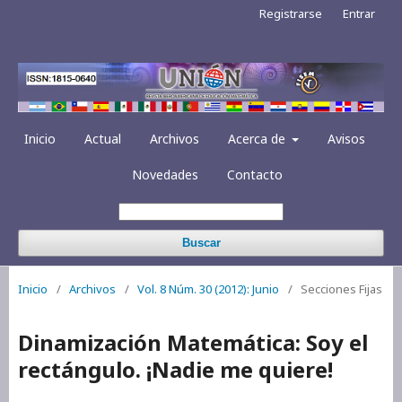
Registrarse
Entrar
Inicio
Actual
Archivos
Acerca de
Avisos
Novedades
Contacto
Buscar
Inicio
/
Archivos
/
Vol. 8 Núm. 30 (2012): Junio
/
Secciones Fijas
Dinamización Matemática: Soy el
rectángulo. ¡Nadie me quiere!