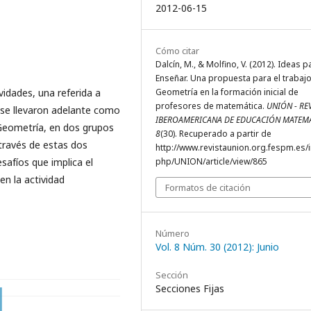
2012-06-15
Cómo citar
Dalcín, M., & Molfino, V. (2012). Ideas p
Enseñar. Una propuesta para el trabaj
vidades, una referida a
Geometría en la formación inicial de
profesores de matemática.
UNIÓN - RE
s se llevaron adelante como
IBEROAMERICANA DE EDUCACIÓN MATEM
e Geometría, en dos grupos
8
(30). Recuperado a partir de
través de estas dos
http://www.revistaunion.org.fespm.es/
safíos que implica el
php/UNION/article/view/865
en la actividad
Formatos de citación
Número
Vol. 8 Núm. 30 (2012): Junio
Sección
Secciones Fijas