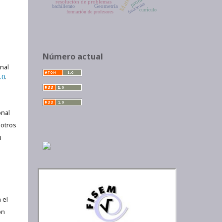
resolución de problemas
fracciones
Geometría
bachillerato
currículo
formación de profesores
Número actual
onal
.0
.
nal
 otros
a
 el
ón