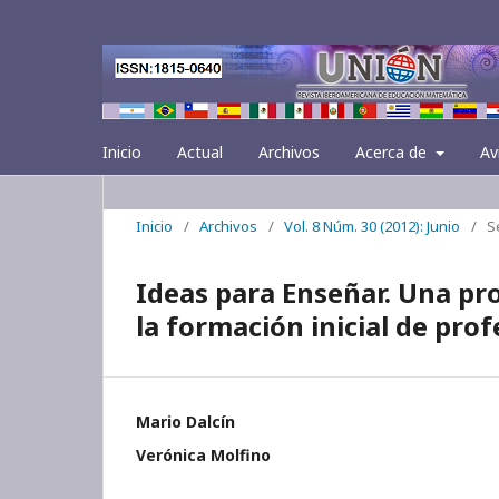
Inicio
Actual
Archivos
Acerca de
Av
Inicio
/
Archivos
/
Vol. 8 Núm. 30 (2012): Junio
/
S
Ideas para Enseñar. Una pr
la formación inicial de pr
Mario Dalcín
Verónica Molfino