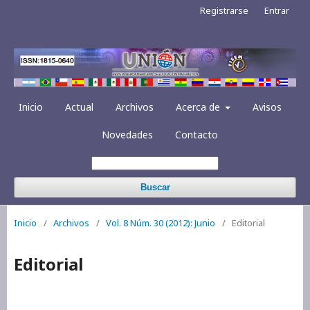
Registrarse
Entrar
Inicio
Actual
Archivos
Acerca de
Avisos
Novedades
Contacto
Buscar
Inicio
/
Archivos
/
Vol. 8 Núm. 30 (2012): Junio
/
Editorial
Editorial