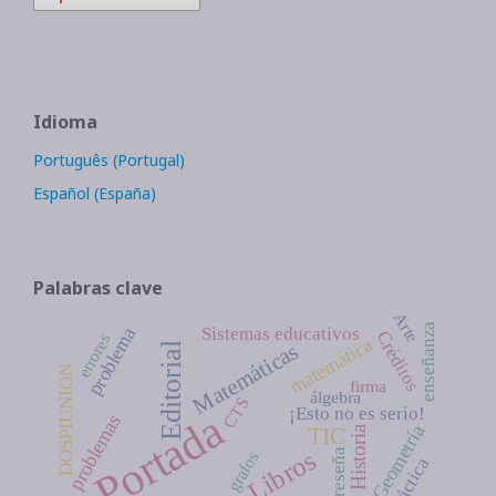
Idioma
Português (Portugal)
Español (España)
Palabras clave
Arte
enseñanza
problema
Sistemas educativos
Créditos
errores
matemática
Matemáticas
Editorial
DOSPIUNION
firma
álgebra
CTS
¡Esto no es serio!
Portada
problemas
Geometría
TIC
Historia
Libros
reseña
grafos
didáctica