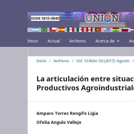
Inicio
Actual
Archivos
Acerca de
Av
Inicio
/
Archivos
/
Vol. 13 Núm. 50 (2017): Agosto
/
La articulación entre situ
Productivos Agroindustriales
Amparo Torres Rengifo Ligia
Ofelia Angulo Vallejo