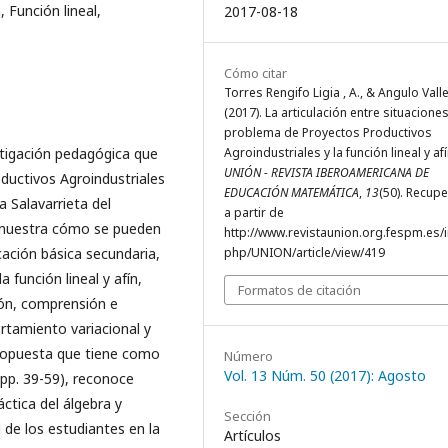
, Función lineal,
2017-08-18
Cómo citar
Torres Rengifo Ligia , A., & Angulo Valle
(2017). La articulación entre situacione
problema de Proyectos Productivos
stigación pedagógica que
Agroindustriales y la función lineal y afí
UNIÓN - REVISTA IBEROAMERICANA DE
ductivos Agroindustriales
EDUCACIÓN MATEMÁTICA
,
13
(50). Recup
a Salavarrieta del
a partir de
s muestra cómo se pueden
http://www.revistaunion.org.fespm.es/
ación básica secundaria,
php/UNION/article/view/419
función lineal y afín,
Formatos de citación
ción, comprensión e
rtamiento variacional y
 propuesta que tiene como
Número
Vol. 13 Núm. 50 (2017): Agosto
, pp. 39-59), reconoce
áctica del álgebra y
Sección
 de los estudiantes en la
Artículos