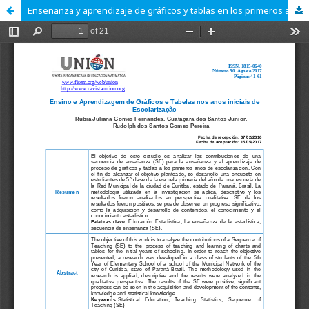
Enseñanza y aprendizaje de gráficos y tablas en los primeros años de enseñanza