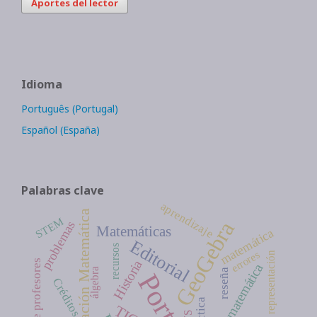
Aportes del lector
Idioma
Português (Portugal)
Español (España)
Palabras clave
aprendizaje
Dinamización Matemática
STEM
GeoGebra
problemas
Matemáticas
matemática
Editorial
recursos
errores
representación
Historia
educación matemática
álgebra
reseña
Portada
Créditos
TIC