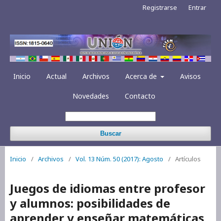
Registrarse
Entrar
Inicio
Actual
Archivos
Acerca de
Avisos
Novedades
Contacto
Buscar
Inicio
/
Archivos
/
Vol. 13 Núm. 50 (2017): Agosto
/
Artículos
Juegos de idiomas entre profesor
y alumnos: posibilidades de
aprender y enseñar matemáticas