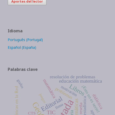
Aportes del lector
Idioma
Português (Portugal)
Español (España)
Palabras clave
resolución de problemas
matemática
grafos
educación matemática
Libros
¡Esto no es serio!
motivación
problemas
Matemáticas en la Red
juegos
didáctica
Editorial
estadística
Portada
Matemáticas
firma
reseña
TIC
CTS