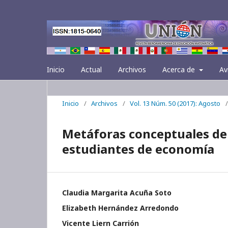
Inicio
Actual
Archivos
Acerca de
Av
Inicio
/
Archivos
/
Vol. 13 Núm. 50 (2017): Agosto
/
Metáforas conceptuales de 
estudiantes de economía
Claudia Margarita Acuña Soto
Elizabeth Hernández Arredondo
Vicente Liern Carrión