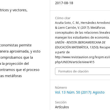
2017-08-18
rices y vectores,
Cómo citar
Acuña Soto, C. M., Hernández Arredondo
& Liern Carrión, V. (2017). Metáforas
conceptuales de las relaciones lineale
manejan los estudiantes de economía.
UNIÓN - REVISTA IBEROAMERICANA DE
 economistas permite
EDUCACIÓN MATEMÁTICA
,
13
(50). Recup
anera aproximada, y esto
a partir de
. Comprobamos que la
http://www.revistaunion.org.fespm.es/
php/UNION/article/view/415
 la proyección del
ontramos que el proceso
Formatos de citación
uevas metáforas
Número
Vol. 13 Núm. 50 (2017): Agosto
Sección
Artículos