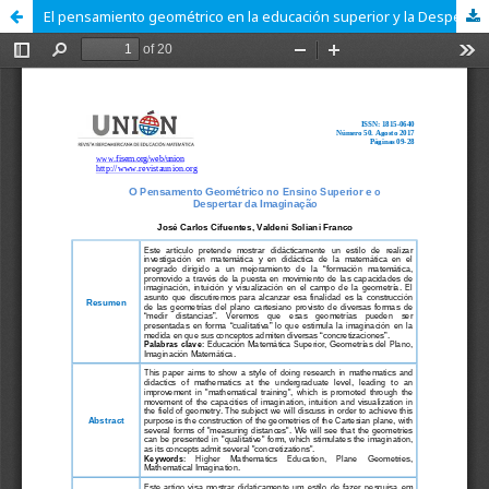
El pensamiento geométrico en la educación superior y la Despertar de la imaginación