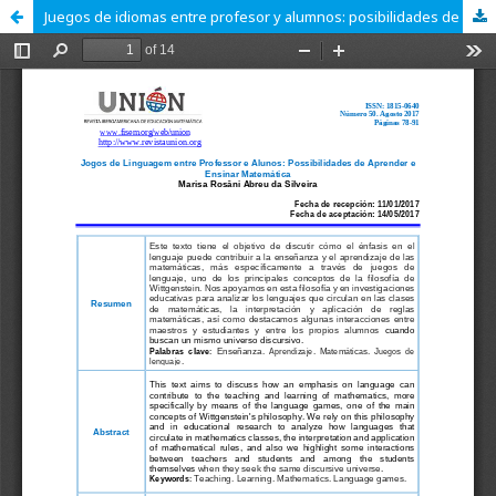
Juegos de idiomas entre profesor y alumnos: posibilidades de aprender y enseñar matemáticas