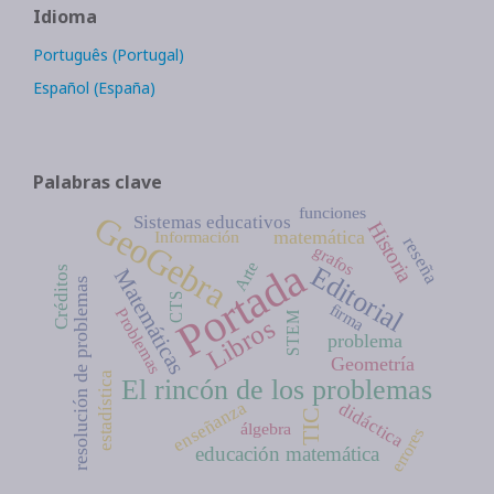
Idioma
Português (Portugal)
Español (España)
Palabras clave
funciones
GeoGebra
Sistemas educativos
Historia
matemática
Información
reseña
grafos
Portada
Arte
Editorial
Créditos
Matemáticas
resolución de problemas
CTS
firma
Problemas
STEM
Libros
problema
Geometría
estadística
El rincón de los problemas
enseñanza
didáctica
TIC
álgebra
errores
educación matemática