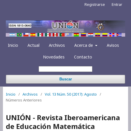
Registrarse
Entrar
Inicio
Actual
Archivos
Acerca de
Avisos
Novedades
Contacto
Buscar
Inicio
/
Archivos
/
Vol. 13 Núm. 50 (2017): Agosto
/
Números Anteriores
UNIÓN - Revista Iberoamericana
de Educación Matemática