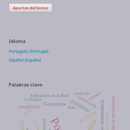
Aportes del lector
Idioma
Português (Portugal)
Español (España)
Palabras clave
errores
currículo
Educación en la Red
motivación
Formación de profesores
Créditos
problemas
educación matemática
Geometría
estadística
Arte
firma
problema
STEM
Historia