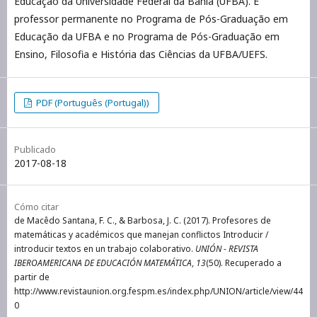
Educação da Universidade Federal da Bahia (UFBA). É
professor permanente no Programa de Pós-Graduação em
Educação da UFBA e no Programa de Pós-Graduação em
Ensino, Filosofia e História das Ciências da UFBA/UEFS.
PDF (Português (Portugal))
Publicado
2017-08-18
Cómo citar
de Macêdo Santana, F. C., & Barbosa, J. C. (2017). Profesores de
matemáticas y académicos que manejan conflictos Introducir /
introducir textos en un trabajo colaborativo.
UNIÓN - REVISTA
IBEROAMERICANA DE EDUCACIÓN MATEMÁTICA
,
13
(50). Recuperado a
partir de
http://www.revistaunion.org.fespm.es/index.php/UNION/article/view/44
0