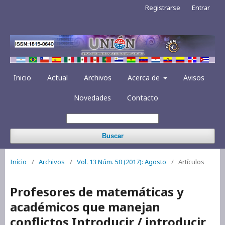
Registrarse
Entrar
Inicio
Actual
Archivos
Acerca de
Avisos
Novedades
Contacto
Buscar
Inicio
/
Archivos
/
Vol. 13 Núm. 50 (2017): Agosto
/
Artículos
Profesores de matemáticas y
académicos que manejan
conflictos Introducir / introducir