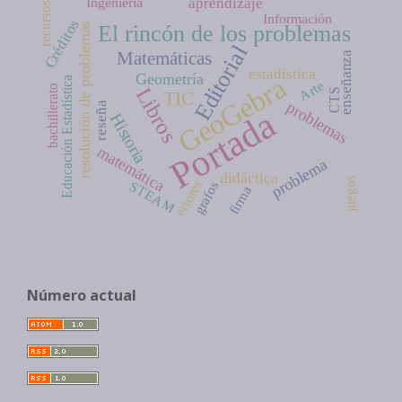
Ingeniería
aprendizaje
recursos
Información
Créditos
resolución de problemas
El rincón de los problemas
Editorial
Matemáticas
enseñanza
estadística
Geometría
GeoGebra
Educación Estadística
Arte
bachillerato
Libros
CTS
TIC
problemas
reseña
Portada
Historia
matemática
problema
didáctica
juegos
errores
STEAM
grafos
firma
Número actual