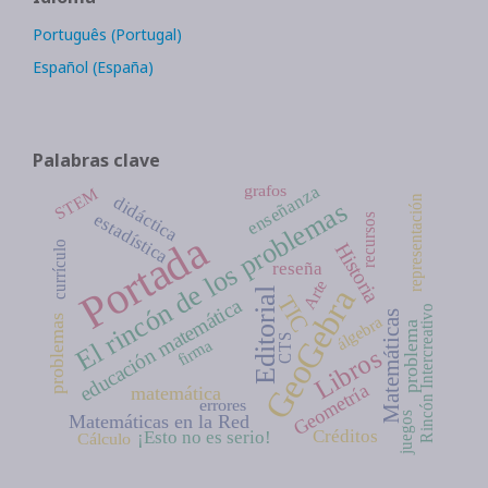
Português (Portugal)
Español (España)
Palabras clave
grafos
enseñanza
STEM
didáctica
representación
El rincón de los problemas
estadística
recursos
Portada
Historia
currículo
reseña
Arte
GeoGebra
Editorial
TIC
educación matemática
Rincón Intercreativo
Matemáticas
álgebra
problemas
problema
CTS
firma
Libros
Geometría
matemática
errores
juegos
Matemáticas en la Red
Créditos
¡Esto no es serio!
Cálculo