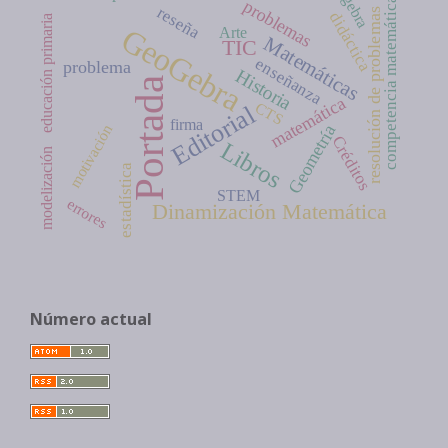
álgebra
competencia matemática
problemas
reseña
resolución de problemas
didáctica
educación primaria
GeoGebra
Arte
Matemáticas
TIC
enseñanza
problema
Historia
Portada
matemática
CTS
Editorial
firma
motivación
Geometría
Créditos
Libros
modelización
estadística
STEM
errores
Dinamización Matemática
Número actual