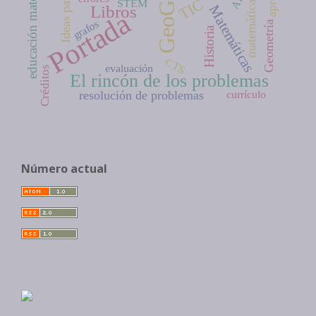
educación matemática
GeoGebra
TIC
STEM
matemática
Libros
Matemáticas
Portada
grafos
Geometría
Historia
CTS
evaluación
Créditos
El rincón de los problemas
resolución de problemas
currículo
Número actual