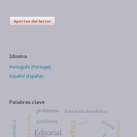
Aportes del lector
Idioma
Português (Portugal)
Español (España)
Palabras clave
problemas
Educación Estadística
Ideas para Enseñar
firma
problema
reseña
aprendizaje
Editorial
Arte
errores