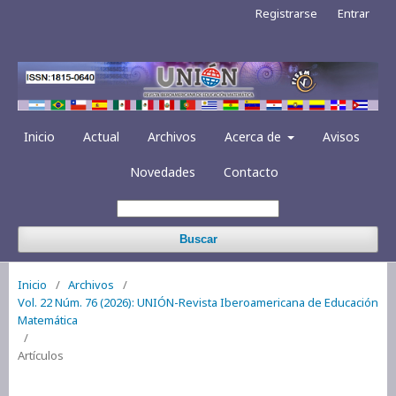
Registrarse
Entrar
Inicio
Actual
Archivos
Acerca de
Avisos
Novedades
Contacto
Buscar
Inicio
/
Archivos
/
Vol. 22 Núm. 76 (2026): UNIÓN-Revista Iberoamericana de Educación
Matemática
/
Artículos