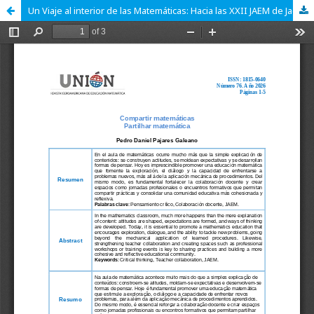
Un Viaje al interior de las Matemáticas: Hacia las XXII JAEM de Jaén 2026; Compartir matemáticas