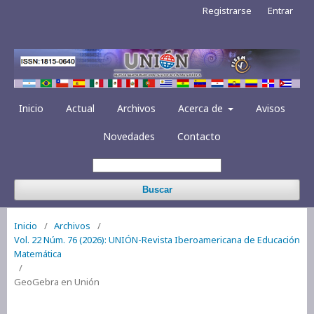
Registrarse
Entrar
Inicio
Actual
Archivos
Acerca de
Avisos
Novedades
Contacto
Buscar
Inicio
/
Archivos
/
Vol. 22 Núm. 76 (2026): UNIÓN-Revista Iberoamericana de Educación
Matemática
/
GeoGebra en Unión