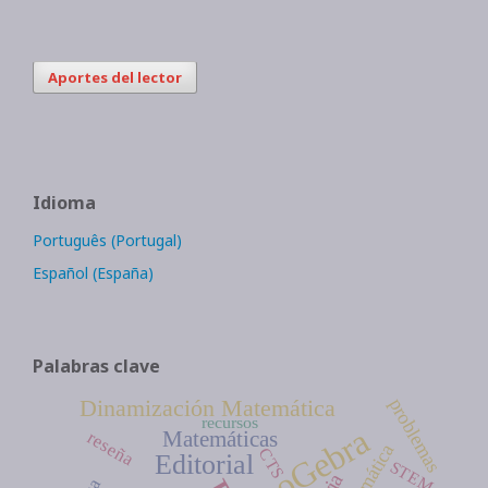
Aportes del lector
Idioma
Português (Portugal)
Español (España)
Palabras clave
Dinamización Matemática
problemas
recursos
GeoGebra
reseña
Matemáticas
matemática
CTS
Editorial
STEM