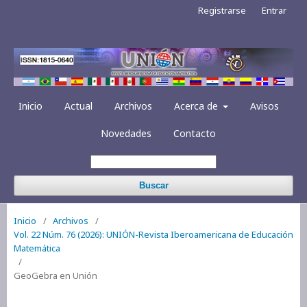
Registrarse
Entrar
Inicio
Actual
Archivos
Acerca de
Avisos
Novedades
Contacto
Buscar
Inicio
/
Archivos
/
Vol. 22 Núm. 76 (2026): UNIÓN-Revista Iberoamericana de Educación
Matemática
/
GeoGebra en Unión