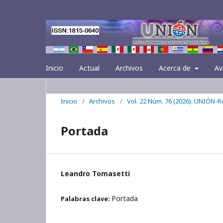
Inicio
Actual
Archivos
Acerca de
Av
Inicio
/
Archivos
/
Vol. 22 Núm. 76 (2026): UNIÓN-
Portada
Leandro Tomasetti
Portada
Palabras clave: