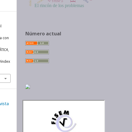
didáctica
STEM
El rincón de los problemas
l
Número actual
ca con
ÁTICA
,
/index
vista