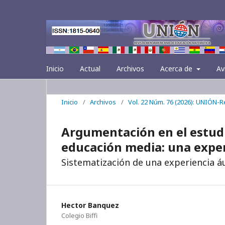
Inicio
Actual
Archivos
Acerca de
Av
Inicio
/
Archivos
/
Vol. 22 Núm. 76 (2026): UNIÓN-
Argumentación en el estud
educación media: una exper
Sistematización de una experiencia áuli
Hector Banquez
Colegio Biffi