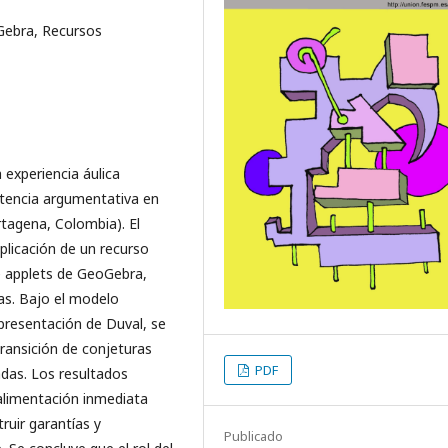
ebra, Recursos
 experiencia áulica
etencia argumentativa en
rtagena, Colombia). El
aplicación de un recurso
e applets de GeoGebra,
as. Bajo el modelo
epresentación de Duval, se
transición de conjeturas
PDF
adas. Los resultados
oalimentación inmediata
ruir garantías y
Publicado