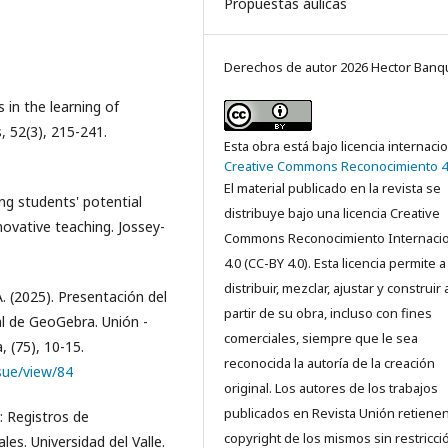
Propuestas áulicas
Derechos de autor 2026 Hector Ban
s in the learning of
 52(3), 215-241.
Esta obra está bajo licencia internaci
Creative Commons Reconocimiento 4
El material publicado en la revista se
ng students' potential
distribuye bajo una licencia Creative
ovative teaching. Jossey-
Commons Reconocimiento Internacio
4.0 (CC-BY 4.0). Esta licencia permite a
distribuir, mezclar, ajustar y construir 
 A. (2025). Presentación del
partir de su obra, incluso con fines
l de GeoGebra. Unión -
comerciales, siempre que le sea
 (75), 10-15.
reconocida la autoría de la creación
sue/view/84
original. Los autores de los trabajos
publicados en Revista Unión retienen
: Registros de
copyright de los mismos sin restricci
es. Universidad del Valle.