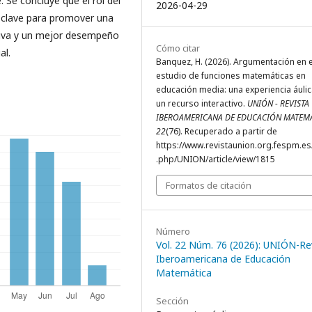
. Se concluye que el rol del
2026-04-29
 clave para promover una
tiva y un mejor desempeño
Cómo citar
al.
Banquez, H. (2026). Argumentación en e
estudio de funciones matemáticas en
educación media: una experiencia áuli
un recurso interactivo.
UNIÓN - REVISTA
IBEROAMERICANA DE EDUCACIÓN MATEM
22
(76). Recuperado a partir de
https://www.revistaunion.org.fespm.es
.php/UNION/article/view/1815
Formatos de citación
Número
Vol. 22 Núm. 76 (2026): UNIÓN-Re
Iberoamericana de Educación
Matemática
Sección