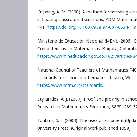
Knipping, A. M. (2008). A method for revealing st
in floating classroom discussions. ZDM Mathemati
441.
https://doi.org/10.1007/978-94-007-6534-4_8
Ministerio de Educación Nacional (MEN). (2006). 
Competencias en Matemáticas. Bogotá, Colombi
https://www.mineducacion.gov.co/1621/articles-3
National Council of Teachers of Mathematics (NCT
standards for school mathematics. Reston, VA.
https://www.nctm.org/standards/
Stylianides, A. J. (2007). Proof and proving in sch
Research in Mathematics Education, 38(3), 289-3
Toulmin, S. E. (2003). The uses of argument (Upda
University Press. (Original work published 1958).