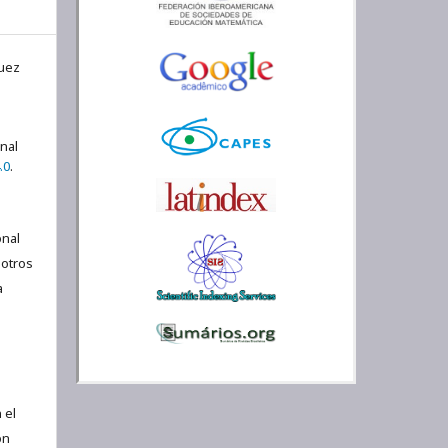
quez
onal
.0
.
nal
 otros
a
 el
ón