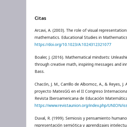
Citas
Arcavi, A. (2003). The role of visual representation
mathematics. Educational Studies in Mathematics,
https://doi.org/10.1023/A:1024312321077
Boaler, J. (2016). Mathematical mindsets: Unleashi
through creative math, inspiring messages and inn
Bass.
Chacón, J. M., Carrillo de Albornoz, A., & Reyes, J.
proyecto MatesGG en el II Congreso Internaciona
Revista Iberoamericana de Educación Matemática,
https://www.revistaunion.org/index.php/UNION/is
Duval, R. (1999). Semiosis y pensamiento humano
representación semiótica y aprendizajes intelectual