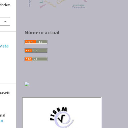
problema
grafos
/index
enseñanza
Evaluación
Número actual
vista
asetti
onal
.0
.