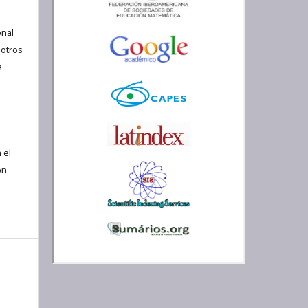
nal
 otros
a
 el
ón