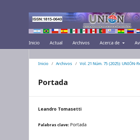
Inicio
Actual
Archivos
Acerca de
Av
Inicio
/
Archivos
/
Vol. 21 Núm. 75 (2025): UNIÓN-
Portada
Leandro Tomasetti
Portada
Palabras clave: