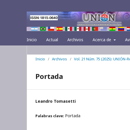
Inicio
Actual
Archivos
Acerca de
Av
Inicio
/
Archivos
/
Vol. 21 Núm. 75 (2025): UNIÓN-
Portada
Leandro Tomasetti
Portada
Palabras clave: