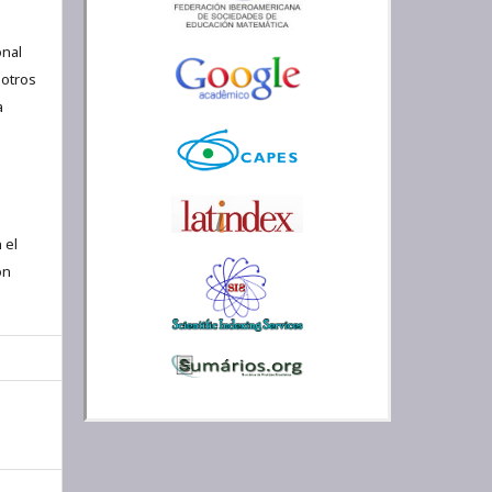
nal
 otros
a
 el
ón