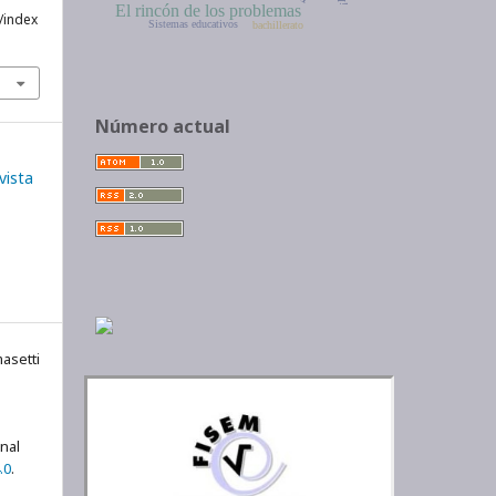
El rincón de los problemas
/index
Sistemas educativos
bachillerato
Número actual
vista
asetti
onal
.0
.