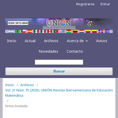
Registrarse
Entrar
Inicio
Actual
Archivos
Acerca de
Avisos
Novedades
Contacto
Buscar
Inicio
/
Archivos
/
Vol. 21 Núm. 75 (2025): UNIÓN-Revista Iberoamericana de Educación
Matemática
/
Firma Invitada