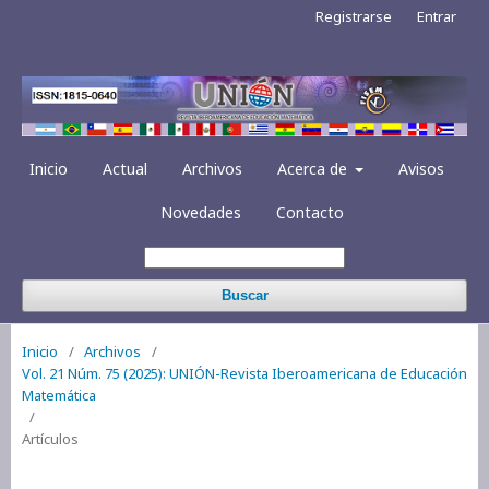
Registrarse
Entrar
Inicio
Actual
Archivos
Acerca de
Avisos
Novedades
Contacto
Buscar
Inicio
/
Archivos
/
Vol. 21 Núm. 75 (2025): UNIÓN-Revista Iberoamericana de Educación
Matemática
/
Artículos