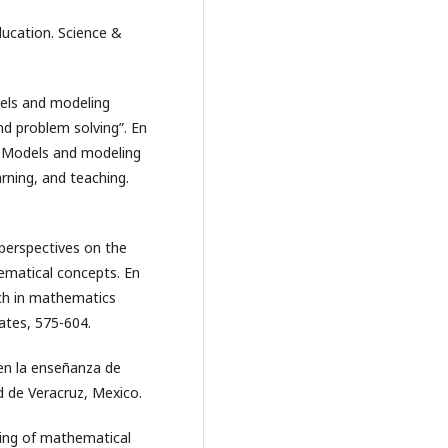
ducation. Science &
dels and modeling
nd problem solving”. En
m: Models and modeling
rning, and teaching.
 perspectives on the
ematical concepts. En
rch in mathematics
ates, 575-604.
en la enseñanza de
d de Veracruz, Mexico.
hing of mathematical