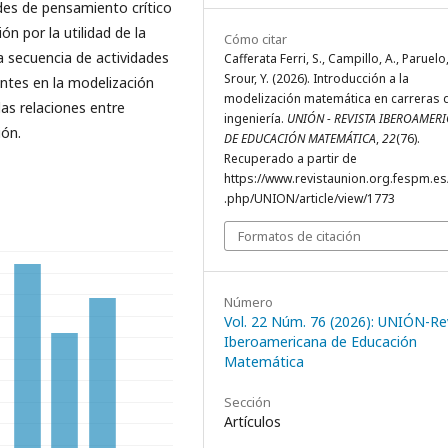
des de pensamiento crítico
n por la utilidad de la
Cómo citar
 secuencia de actividades
Cafferata Ferri, S., Campillo, A., Paruelo, 
Srour, Y. (2026). Introducción a la
antes en la modelización
modelización matemática en carreras 
as relaciones entre
ingeniería.
UNIÓN - REVISTA IBEROAMER
ión.
DE EDUCACIÓN MATEMÁTICA
,
22
(76).
Recuperado a partir de
https://www.revistaunion.org.fespm.es
.php/UNION/article/view/1773
Formatos de citación
Número
Vol. 22 Núm. 76 (2026): UNIÓN-Re
Iberoamericana de Educación
Matemática
Sección
Artículos