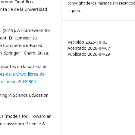
reras Científico-
copyright de los mismos sin restricci
nta Fe de la Universidad
alguna.
M. (2019). A Framework for
ent. En Upmeier zu
Recibido 2025-10-03
rds a Competence-Based
Aceptado 2026-04-07
. Springer - Cham, Suiza.
Publicado 2026-04-29
isantes en la batería de
-de-archivo-libres-de-
tes-image5440809
.
ching in Science Education.
sus ´models for´. Toward an
ce classroom. Science &