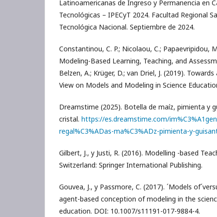
Latinoamericanas de Ingreso y Permanencia en Car
Tecnológicas – IPECyT 2024. Facultad Regional Sa
Tecnológica Nacional. Septiembre de 2024.
Constantinou, C. P.; Nicolaou, C.; Papaevripidou, 
Modeling-Based Learning, Teaching, and Assessm
Belzen, A.; Krüger, D.; van Driel, J. (2019). Towa
View on Models and Modeling in Science Education
Dreamstime (2025). Botella de maíz, pimienta y gu
cristal.
https://es.dreamstime.com/im%C3%A1genes
regal%C3%ADas-ma%C3%ADz-pimienta-y-guisan
Gilbert, J., y Justi, R. (2016). Modelling -based Tea
Switzerland: Springer International Publishing.
Gouvea, J., y Passmore, C. (2017). ´Models of´ver
agent-based conception of modeling in the scien
education. DOI: 10.1007/s11191-017-9884-4.