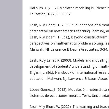
Halloum, I. (2007). Mediated modeling in Science 
Education, 16(7), 653-697.
Lesh, R. y Doerr, H. (2003). “Foundations of a mo
perspective on mathematics teaching, learning, a
Lesh, R. y Doerr, H. (Eds.), Beyond constructivis
perspectives on mathematics problem solving, lea
Mahwah, NJ: Lawrence Erlbaum Associates, 3-34.
Lesh, R., y Leher, R. (2003). Models and modelling
development of students' understanding of math
English, L. (Ed.), Handbook of international resea
education. Mahwah, NJ: Lawrence Erlbaum Associ
López Gómez, J. (2012). Modelación matemática 
sistemas de ecuaciones lineales. Tesis, Universida
Niss, M. y Blum, W. (2020). The learning and teac