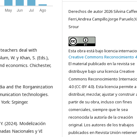
Derechos de autor 2026 Silvina Caffe
Ferri,Andrea Campillo,Jorge Paruelo,Ya
Srour
 teachers deal with
Esta obra está bajo licencia internaci
Creative Commons Reconocimiento 4
lum, W. y Khan, S. (Eds.),
El material publicado en la revista se
nd economics. Chichester,
distribuye bajo una licencia Creative
Commons Reconocimiento Internacio
4.0 (CC-BY 4.0). Esta licencia permite a
edia and the Rorganinzation
distribuir, mezclar, ajustar y construir 
unication technologies.
partir de su obra, incluso con fines
York: Srpinger.
comerciales, siempre que le sea
reconocida la autoría de la creación
, Y. (2024). Modelización
original. Los autores de los trabajos
rnadas Nacionales y VI
publicados en Revista Unión retienen