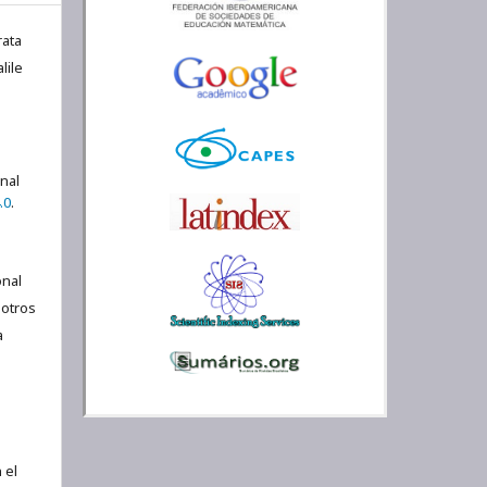
rata
lile
onal
.0
.
nal
 otros
a
 el