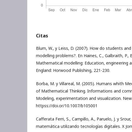
Citas
Blum, W., y Leiss, D. (2007). How do students and
modelling problems?. En Haines, C., Galbraith, P., B
Mathematical modelling: Education, engineering a
England: Horwood Publishing, 221-230.
Borba, M. y Villareal, M. (2005). Humans whith M
of Mathematical Thinking. Informations and comm
Modeling, experimentation and visualization. New 
httpss://doi.or/10.1007/b105001
Cafferata Ferri, S., Campillo, A., Paruelo, J. y Srour
matemática utilizando tecnologías digitales. X Jo