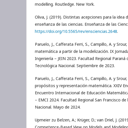
modelling. Routledge. New York.
Oliva, J. (2019). Distintas acepciones para la idea
enseñanza de las ciencias. Enseñanza de las Cienci
https://doi.org/10.5565/rev/ensciencias.2648
.
Paruelo, J., Cafferata Ferri, S., Campillo, A. y Srour
matemática a partir de la modelización. IX Jorna
Ingeniería – JEIN 2023. Facultad Regional Paraná d
Tecnológica Nacional. Septiembre de 2023.
Paruelo, J., Cafferata Ferri, S., Campillo, A. y Srour
propósitos y representación matemática. XXIV En
Encuentro Internacional de Educación Matemática
– EMCI 2024. Facultad Regional San Francisco de 
Nacional. Mayo de 2024.
Upmeier zu Belzen, A.; Krüger, D.; van Driel, J. (20
Competence-Based View on Models and Modeling 