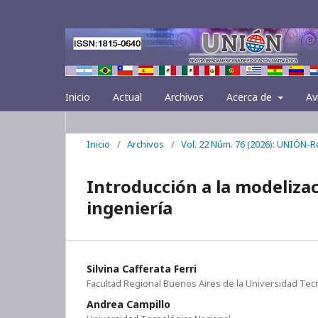
Inicio
Actual
Archivos
Acerca de
Av
Inicio
/
Archivos
/
Vol. 22 Núm. 76 (2026): UNIÓN-
Introducción a la modeliza
ingeniería
Silvina Cafferata Ferri
Facultad Regional Buenos Aires de la Universidad Tec
Andrea Campillo