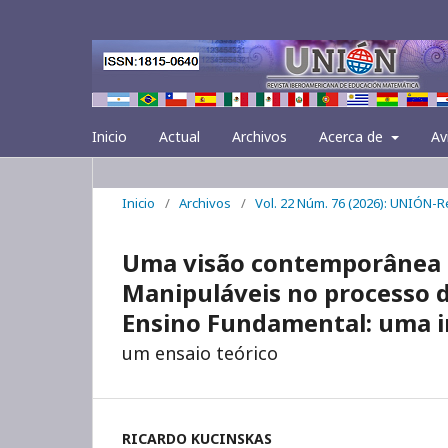
Inicio
Actual
Archivos
Acerca de
Av
Inicio
/
Archivos
/
Vol. 22 Núm. 76 (2026): UNIÓN-
Uma visão contemporânea s
Manipuláveis no processo 
Ensino Fundamental: uma in
um ensaio teórico
RICARDO KUCINSKAS