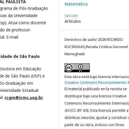
AL PAULISTA
Matemática
rograma de Pós-Graduação
cias da Universidade
Sección
Artículos
Unesp). Atua como docente
ão de professor-
l. E-mail:
Derechos de autor 2026 RICARDO
KUCINSKAS,Renata Cristina Geromel
Meneghetti
sidade de São Paulo
 Doutora em Educação
de de São Paulo (USP) e
Esta obra está bajo licencia internaci
Creative Commons Reconocimiento 4
Pós-Graduação em
El material publicado en la revista se
niversidade Estadual
distribuye bajo una licencia Creative
il:
rcgm@icmc.usp.br
Commons Reconocimiento Internacio
4.0 (CC-BY 4.0). Esta licencia permite a
distribuir, mezclar, ajustar y construir 
partir de su obra, incluso con fines