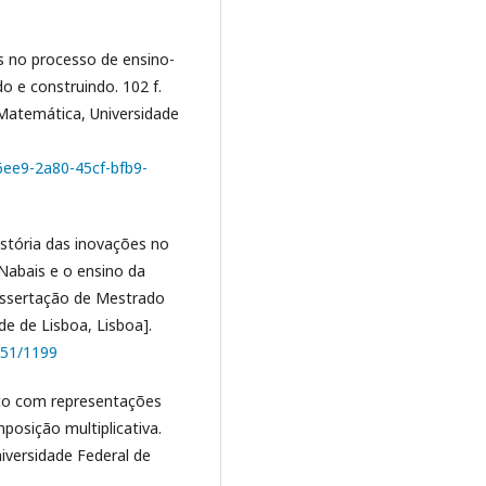
is no processo de ensino-
 e construindo. 102 f.
Matemática, Universidade
76ee9-2a80-45cf-bfb9-
história das inovações no
Nabais e o ensino da
issertação de Mestrado
e de Lisboa, Lisboa].
451/1199
reto com representações
osição multiplicativa.
iversidade Federal de