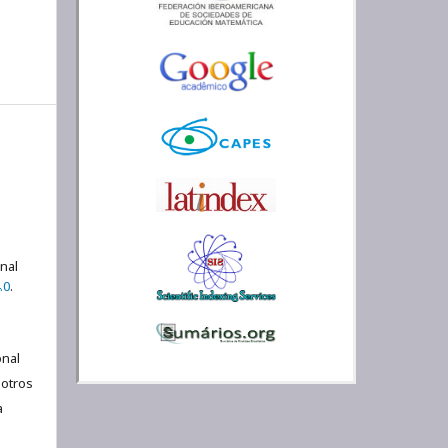
onal
.0
.
nal
 otros
a