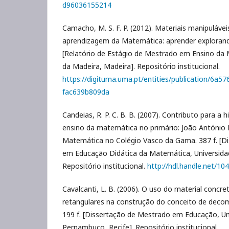
d96036155214
Camacho, M. S. F. P. (2012). Materiais manipuláve
aprendizagem da Matemática: aprender explorando
[Relatório de Estágio de Mestrado em Ensino da 
da Madeira, Madeira]. Repositório institucional.
https://digituma.uma.pt/entities/publication/6a5
fac639b809da
Candeias, R. P. C. B. B. (2007). Contributo para a 
ensino da matemática no primário: João António 
Matemática no Colégio Vasco da Gama. 387 f. [D
em Educação Didática da Matemática, Universidad
Repositório institucional.
http://hdl.handle.net/10
Cavalcanti, L. B. (2006). O uso do material conc
retangulares na construção do conceito de decomp
199 f. [Dissertação de Mestrado em Educação, Un
Pernambuco, Recife]. Repositório institucional.