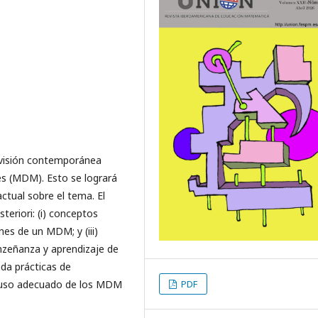
 visión contemporánea
es (MDM). Esto se logrará
actual sobre el tema. El
steriori: (i) conceptos
ones de un MDM; y (iii)
enzeñanza y aprendizaje de
nda prácticas de
l uso adecuado de los MDM
PDF