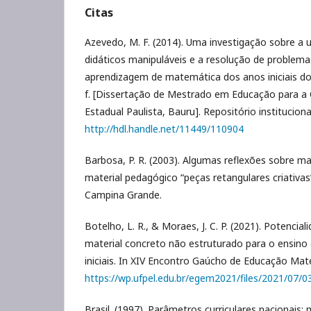
Citas
Azevedo, M. F. (2014). Uma investigação sobre a u
didáticos manipuláveis e a resolução de problema
aprendizagem de matemática dos anos iniciais d
f. [Dissertação de Mestrado em Educação para a C
Estadual Paulista, Bauru]. Repositório instituciona
http://hdl.handle.net/11449/110904
Barbosa, P. R. (2003). Algumas reflexões sobre ma
material pedagógico “peças retangulares criativas
Campina Grande.
Botelho, L. R., & Moraes, J. C. P. (2021). Potencial
material concreto não estruturado para o ensin
iniciais. In XIV Encontro Gaúcho de Educação Mat
https://wp.ufpel.edu.br/egem2021/files/2021/07/0
Brasil. (1997). Parâmetros curriculares nacionais: