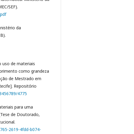
MEC/SEF).
.pdf
nistério da
B).
do uso de materiais
mprimento como grandeza
rtação de Mestrado em
cife]. Repositório
123456789/4775
materiais para uma
 [Tese de Doutorado,
ucional.
2e765-2619-4fdd-b074-