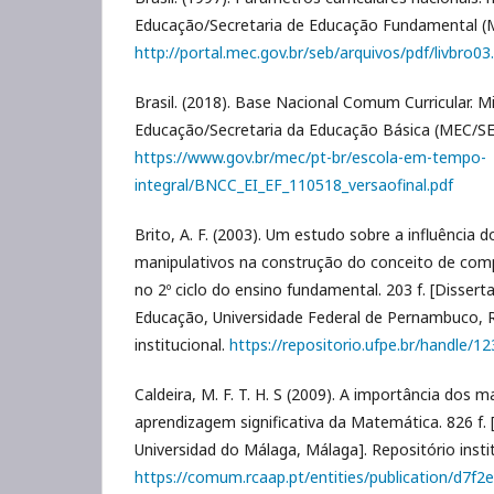
Educação/Secretaria de Educação Fundamental (
http://portal.mec.gov.br/seb/arquivos/pdf/livbro03
Brasil. (2018). Base Nacional Comum Curricular. Mi
Educação/Secretaria da Educação Básica (MEC/SE
https://www.gov.br/mec/pt-br/escola-em-tempo-
integral/BNCC_EI_EF_110518_versaofinal.pdf
Brito, A. F. (2003). Um estudo sobre a influência 
manipulativos na construção do conceito de co
no 2º ciclo do ensino fundamental. 203 f. [Disse
Educação, Universidade Federal de Pernambuco, Re
institucional.
https://repositorio.ufpe.br/handle/
Caldeira, M. F. T. H. S (2009). A importância dos 
aprendizagem significativa da Matemática. 826 f.
Universidad do Málaga, Málaga]. Repositório instit
https://comum.rcaap.pt/entities/publication/d7f