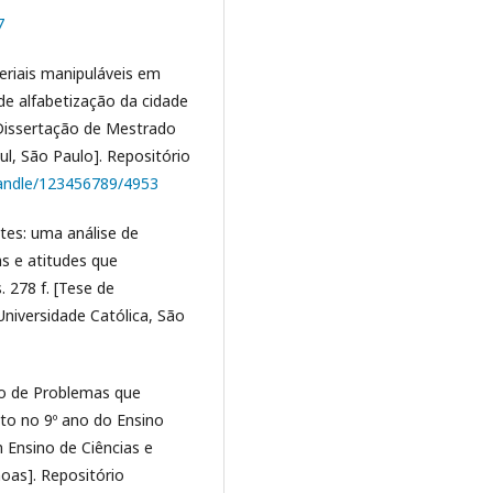
7
teriais manipuláveis em
de alfabetização da cidade
[Dissertação de Mestrado
ul, São Paulo]. Repositório
/handle/123456789/4953
ntes: uma análise de
s e atitudes que
 278 f. [Tese de
niversidade Católica, São
ão de Problemas que
to no 9º ano do Ensino
 Ensino de Ciências e
oas]. Repositório