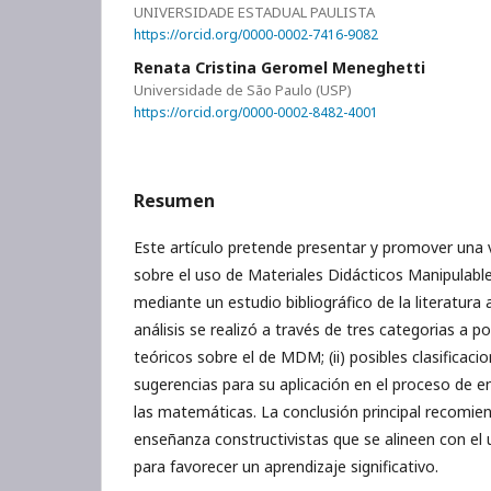
UNIVERSIDADE ESTADUAL PAULISTA
https://orcid.org/0000-0002-7416-9082
Renata Cristina Geromel Meneghetti
Universidade de São Paulo (USP)
https://orcid.org/0000-0002-8482-4001
Resumen
Este artículo pretende presentar y promover una
sobre el uso de Materiales Didácticos Manipulabl
mediante un estudio bibliográfico de la literatura 
análisis se realizó a través de tres categorias a po
teóricos sobre el de MDM; (ii) posibles clasificaci
sugerencias para su aplicación en el proceso de 
las matemáticas. La conclusión principal recomie
enseñanza constructivistas que se alineen con e
para favorecer un aprendizaje significativo.