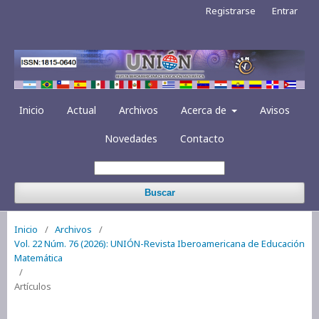
Registrarse
Entrar
Inicio
Actual
Archivos
Acerca de
Avisos
Novedades
Contacto
Buscar
Inicio
/
Archivos
/
Vol. 22 Núm. 76 (2026): UNIÓN-Revista Iberoamericana de Educación
Matemática
/
Artículos