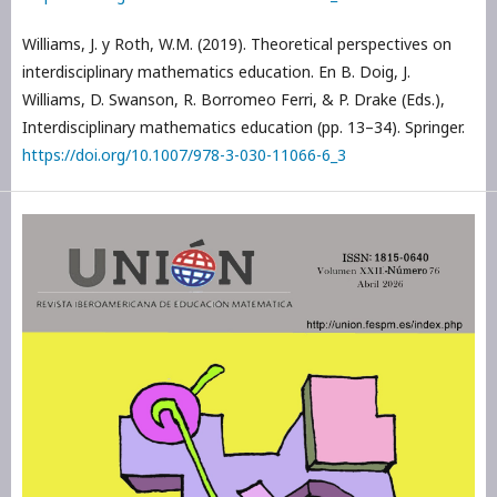
Williams, J. y Roth, W.M. (2019). Theoretical perspectives on
interdisciplinary mathematics education. En B. Doig, J.
Williams, D. Swanson, R. Borromeo Ferri, & P. Drake (Eds.),
Interdisciplinary mathematics education (pp. 13–34). Springer.
https://doi.org/10.1007/978-3-030-11066-6_3