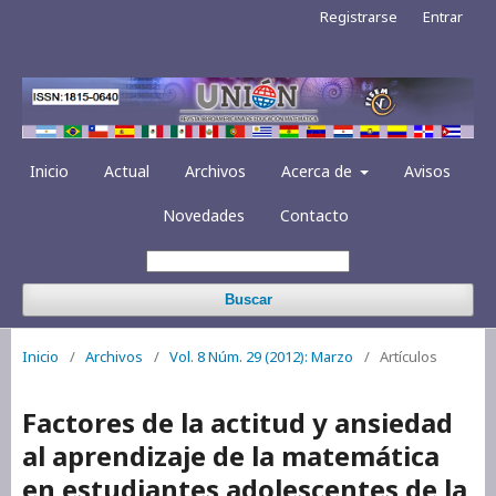
Registrarse
Entrar
Inicio
Actual
Archivos
Acerca de
Avisos
Novedades
Contacto
Buscar
Inicio
/
Archivos
/
Vol. 8 Núm. 29 (2012): Marzo
/
Artículos
Factores de la actitud y ansiedad
al aprendizaje de la matemática
en estudiantes adolescentes de la