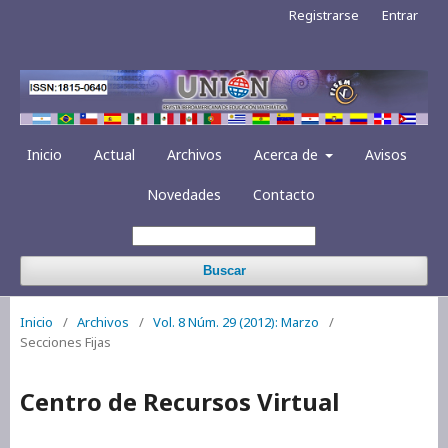
Registrarse
Entrar
Inicio
Actual
Archivos
Acerca de
Avisos
Novedades
Contacto
Buscar
Inicio
/
Archivos
/
Vol. 8 Núm. 29 (2012): Marzo
/
Secciones Fijas
Centro de Recursos Virtual