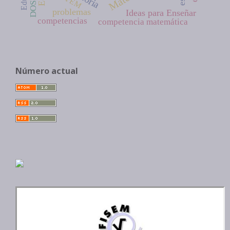
STEM
problemas
Ideas para Enseñar
competencias
competencia matemática
Número actual