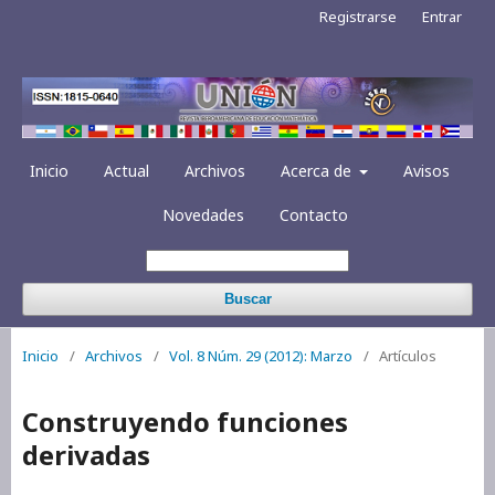
Registrarse
Entrar
Inicio
Actual
Archivos
Acerca de
Avisos
Novedades
Contacto
Buscar
Inicio
/
Archivos
/
Vol. 8 Núm. 29 (2012): Marzo
/
Artículos
Construyendo funciones
derivadas