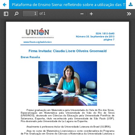
Plataforma de Ensino Siena: refletindo sobre a utilização das TIC no processo de ensino e aprendizagem