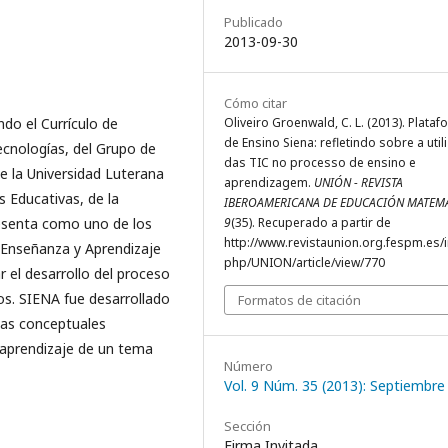
Publicado
2013-09-30
Cómo citar
ndo el Currículo de
Oliveiro Groenwald, C. L. (2013). Plata
de Ensino Siena: refletindo sobre a util
ecnologías, del Grupo de
das TIC no processo de ensino e
e la Universidad Luterana
aprendizagem.
UNIÓN - REVISTA
s Educativas, de la
IBEROAMERICANA DE EDUCACIÓN MATEM
resenta como uno de los
9
(35). Recuperado a partir de
http://www.revistaunion.org.fespm.es/
e Enseñanza y Aprendizaje
php/UNION/article/view/770
r el desarrollo del proceso
os. SIENA fue desarrollado
Formatos de citación
pas conceptuales
l aprendizaje de un tema
Número
Vol. 9 Núm. 35 (2013): Septiembre
Sección
Firma Invitada