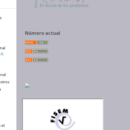
Historia
errores
CTS
El rincón de los problemas
e
Número actual
onal
.0
.
nal
 otros
a
 el