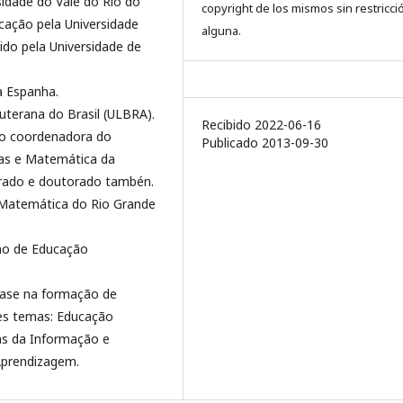
idade do Vale do Rio do
copyright de los mismos sin restricci
cação pela Universidade
alguna.
ido pela Universidade de
a Espanha.
uterana do Brasil (ULBRA).
Recibido 2022-06-16
mo coordenadora do
Publicado 2013-09-30
as e Matemática da
trado e doutorado tambén.
o Matemática do Rio Grande
no de Educação
fase na formação de
tes temas: Educação
as da Informação e
Aprendizagem.