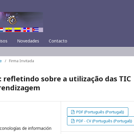
isos
Novedades
Contacto
e
/
Firma Invitada
 refletindo sobre a utilização das TIC
prendizagem
PDF (Português (Portugal))
PDF - CV (Português (Portugal))
conologías de información