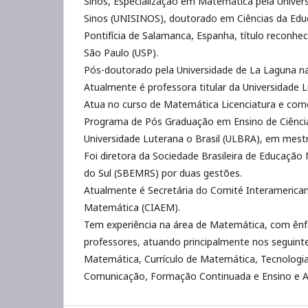
Sinos, Especialização em Matemática pela Univers
Sinos (UNISINOS), doutorado em Ciências da Edu
Pontifícia de Salamanca, Espanha, título reconhec
São Paulo (USP).
Pós-doutorado pela Universidade de La Laguna n
Atualmente é professora titular da Universidade L
Atua no curso de Matemática Licenciatura e co
Programa de Pós Graduação em Ensino de Ciênci
Universidade Luterana o Brasil (ULBRA), em mes
Foi diretora da Sociedade Brasileira de Educaçã
do Sul (SBEMRS) por duas gestões.
Atualmente é Secretária do Comité Interamerica
Matemática (CIAEM).
Tem experiência na área de Matemática, com ên
professores, atuando principalmente nos seguin
Matemática, Currículo de Matemática, Tecnologi
Comunicação, Formação Continuada e Ensino e 