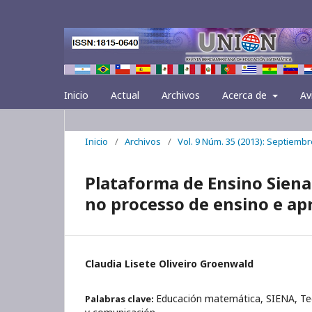
Inicio
Actual
Archivos
Acerca de
Av
Inicio
/
Archivos
/
Vol. 9 Núm. 35 (2013): Septiembr
Plataforma de Ensino Siena:
no processo de ensino e a
Claudia Lisete Oliveiro Groenwald
Educación matemática, SIENA, Te
Palabras clave: