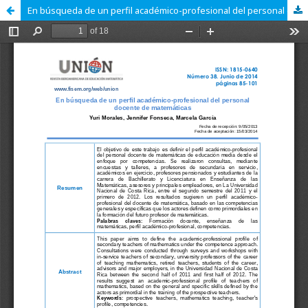
En búsqueda de un perfil académico-profesional del personal docente de matemáticas