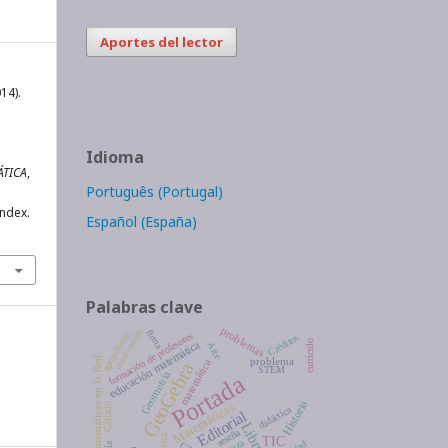
Aportes del lector
14).
Idioma
ÁTICA
,
Português (Portugal)
index.
Español (España)
Palabras clave
problemas
motivación
firma
aprendizaje
formación de profesores
Créditos
educación matemática
currículo
Arte
Matemáticas en la Red
problema
matemática
GeoGebra
STEM
Geometría
Portada
Historia
Matemáticas
Cálculo
didáctica
Editorial
Libros
reseña
TIC