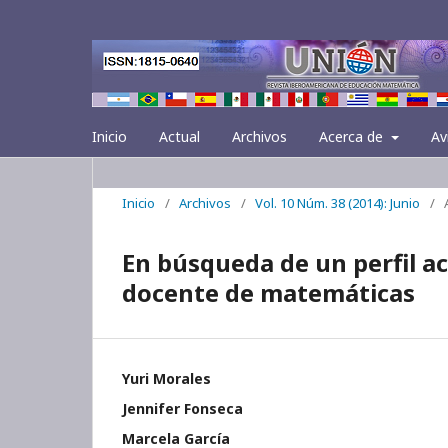
Inicio
Actual
Archivos
Acerca de
Av
Inicio
/
Archivos
/
Vol. 10 Núm. 38 (2014): Junio
/
En búsqueda de un perfil a
docente de matemáticas
Yuri Morales
Jennifer Fonseca
Marcela García