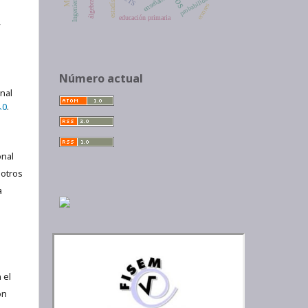
estadística
enseñanza
probabilidad
CTS
Ingeniería
álgebra
errores
educación primaria
,
Número actual
onal
.0
.
nal
 otros
a
 el
ón