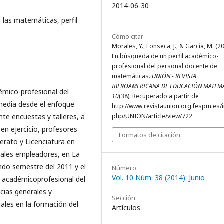
2014-06-30
las matemáticas, perfil
Cómo citar
Morales, Y., Fonseca, J., & García, M. (20
En búsqueda de un perfil académico-
profesional del personal docente de
matemáticas.
UNIÓN - REVISTA
IBEROAMERICANA DE EDUCACIÓN MATEM
adémico-profesional del
10
(38). Recuperado a partir de
media desde el enfoque
http://www.revistaunion.org.fespm.es/
te encuestas y talleres, a
php/UNION/article/view/722
en ejercicio, profesores
Formatos de citación
lerato y Licenciatura en
pales empleadores, en La
ndo semestre del 2011 y el
Número
Vol. 10 Núm. 38 (2014): Junio
l académicoprofesional del
ias generales y
Sección
ales en la formación del
Artículos