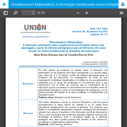
Dinamización Matemática: A formação continuada como complemento da formação inicial: uma abordagem a partir de oficinas pedagógicas para professores dos anos iniciais do ensino fundamental na disciplina de matemática