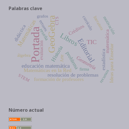
Palabras clave
grafos
currículo
literatura
motivación
GeoGebra
CTS
Matemáticas
errores
Créditos
didáctica
Portada
reseña
matemática
Libros
Editorial
TIC
evaluación
Ideas para Enseñar
Historia
estadística
problema
álgebra
Arte
Geometría
educación matemática
firma
Matemáticas en la Red
recursos
resolución de problemas
STEM
formación de profesores
Número actual