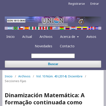
Registrarse
Entrar
Inicio
Actual
Archivos
Acerca de
Avisos
Novedades
Contacto
Buscar
Inicio
/
Archivos
/
Vol. 10 Núm. 40 (2014): Diciembre
/
Secciones Fijas
Dinamización Matemática: A
formação continuada como