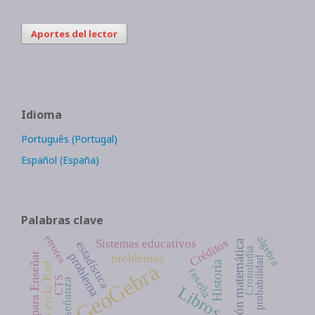
Aportes del lector
Idioma
Português (Portugal)
Español (España)
Palabras clave
errores
álgebra
Créditos
Sistemas educativos
educación matemática
estadística
Cronoludia
Ideas para Enseñar
problema
problemas
probabilidad
Historia
GeoGebra
reseña
CTS
enseñanza
Libros