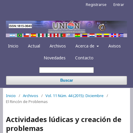
Registrarse
Entrar
Inicio
Actual
Archivos
Acerca de
Avisos
Novedades
Contacto
Buscar
Inicio
/
Archivos
/
Vol. 11 Núm. 44 (2015): Diciembre
/
El Rincón de Problemas
Actividades lúdicas y creación de
problemas