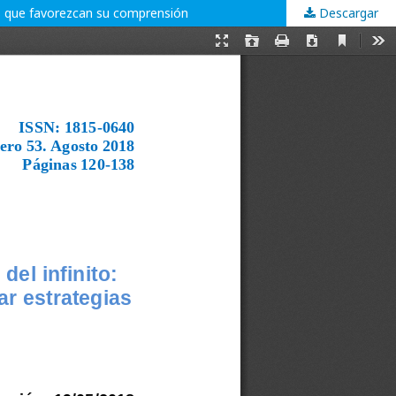
gias que favorezcan su comprensión
Descargar