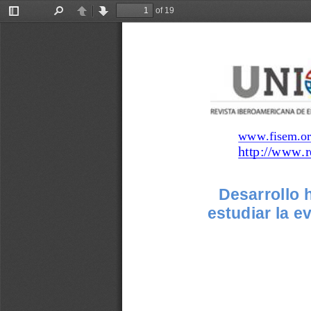
of 19
Toggle
Find
Previous
Next
Sidebar
www.fisem.or
http://www.r
Desarrollo h
estudiar la e