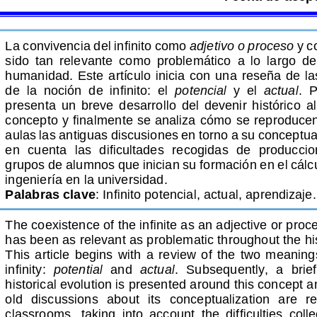
La convivencia 
del infinito como 
adjetivo
o proceso 
y
c
sido  tan  relevante  como  problemático 
a  lo  largo  de
humanidad.
Este 
artículo inicia con una reseña de l
de  la  noción  de  infinito:  el  
potencial
y  el
actual
.  
presenta  un  breve  desarrollo  del  devenir  histórico  a
concepto 
y finalmente se analiza cómo se reproduce
aulas
 las antiguas discusiones en torno a su conceptua
en  cuenta
  las  dificultades  recogidas  de  producci
grupos de alumnos que inician su formación en el cálcu
ingeniería 
en la universidad.
Palabr
as clave
: 
Infinito potencial, actual, aprendizaje.
The coexistence of the infinite as an adjective or pro
has been as relevant as problematic throughout the hi
This  article  begins  with  a  review  of  the  two  meanings 
infinity: 
potential
  and 
actual
.  Subsequently,  a  brie
historical evolution is presented around this concept an
old  discussions  about  its  conceptualizati
on  are  r
classrooms,  taking  into  account  the  difficulties  colle