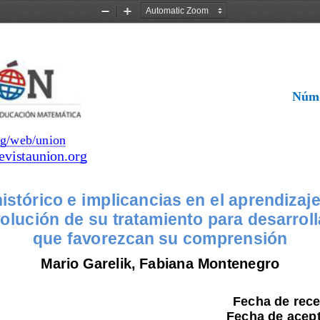
Zoom
Zoom
Out
In
Núme
g/web/union
evistaunion.org
istórico e implicancias en el aprendizaje 
volución de su tratamiento 
para desarroll
que favorezcan su comprensión 
Mario Garelik, Fabiana Montenegro 
Fecha de rece
 Fecha de acept