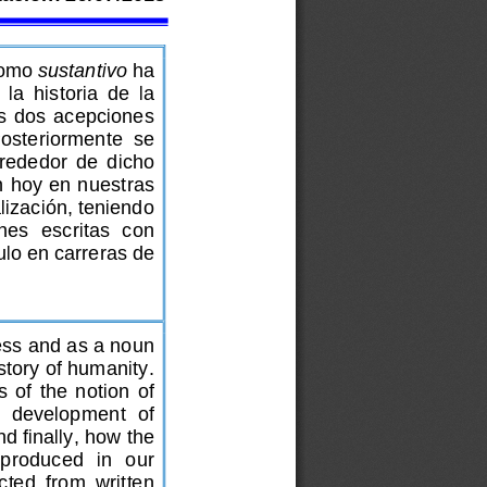
omo 
sustantivo
ha 
 
la  historia  de  la  
as dos acepciones 
Posteriormente  se  
lrededor  de 
dicho 
n hoy en nuestras 
lización, teniendo 
ones
  escritas 
con 
lo en carreras de 
cess and as a noun 
story of humanity.
 of  the  notion  of  
f  development  of  
d finally, how the 
eproduced  in  our  
cted  from  written  