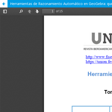
Herramientas de Razonamiento Automático en GeoGebra: qué 