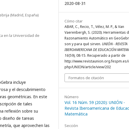
2020-08-31
brija (Madrid, España)
Cómo citar
ABAR, C., Recio, T., Vélez, M. P., & Van
Vaerenbergh, S. (2020). Herramientas 
ca en la Universidad de
Razonamiento Automático en GeoGebr
son y para qué sirven.
UNIÓN - REVISTA
IBEROAMERICANA DE EDUCACIÓN MATEM
16
(59), 08-15. Recuperado a partir de
http://www.revistaunion.org.fespm.es/
php/UNION/article/view/202
Formatos de citación
Gebra incluye
rosa y el descubrimiento
uras geométricas. En este
Número
Vol. 16 Núm. 59 (2020): UNIÓN -
scripción de tales
Revista Iberoamericana de Educac
a reflexión sobre su
Matemática
o diseño de tareas
metría, que aprovechen las
Sección