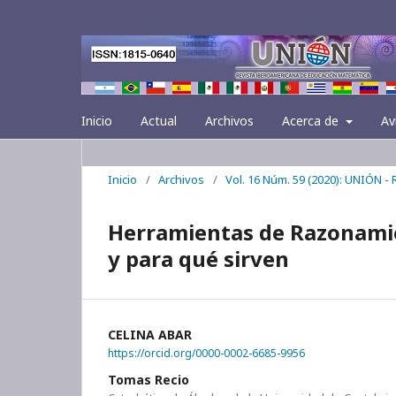
Inicio
Actual
Archivos
Acerca de
Av
Inicio
/
Archivos
/
Vol. 16 Núm. 59 (2020): UNIÓN -
Herramientas de Razonami
y para qué sirven
CELINA ABAR
https://orcid.org/0000-0002-6685-9956
Tomas Recio