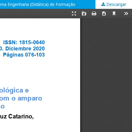
uma Engenharia (Didática) de Formação
Descargar