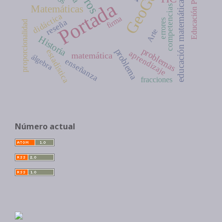
GeoGebra
Educación Primaria
Portada
educación matemática
competencias
Matemáticas
didáctica
firma
reseña
errores
proporcionalidad
Arte
Historia
problemas
problema
estadística
aprendizaje
matemática
álgebra
enseñanza
fracciones
Número actual