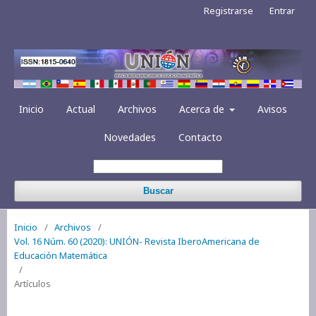
Registrarse
Entrar
Inicio
Actual
Archivos
Acerca de
Avisos
Novedades
Contacto
Buscar
Inicio
/
Archivos
/
Vol. 16 Núm. 60 (2020): UNIÓN- Revista IberoAmericana de
Educación Matemática
/
Artículos