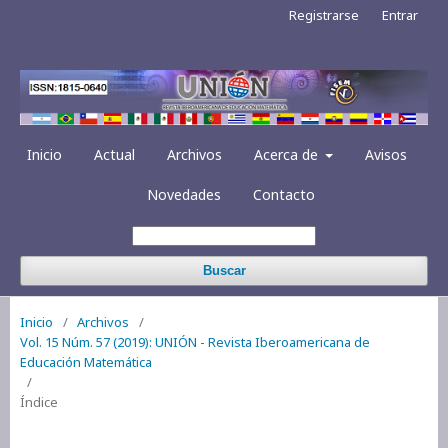
Registrarse
Entrar
Inicio
Actual
Archivos
Acerca de
Avisos
Novedades
Contacto
Buscar
Inicio
/
Archivos
/
Vol. 15 Núm. 57 (2019): UNIÓN - Revista Iberoamericana de
Educación Matemática
/
Índice