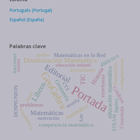
Português (Portugal)
Español (España)
Palabras clave
grafos
Matemáticas en la Red
didáctica
fracciones
Dinamización Matemática
errores
competencias
educación infantil
Editorial
Evaluación
Historia
educación matemática
aprendizaje
GeoGebra
TIC
enseñanza
Geometría
Libros
CTS
Portada
Créditos
DOSPIUNION
firma
reseña
álgebra
problemas
matemática
Cronoludia
estadística
Matemáticas
Arte
STEAM
motivación
competencia matemática